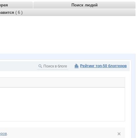
ерея
Поиск людей
равится
( 6 )
Рейтинг топ-50 блоггеров
еров
.