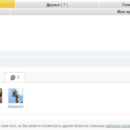
Друзья
( 7 )
Гал
Мне н
3
дяга ветер
Иришка13
 пока пуст, но Вы можете посмотреть другие блоги на странице
рейтинга блог