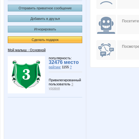
Отправить приватное сообщение
Добавить в друзья
Посетит
Игнорировать
Сделать подарок
Посмотре
Мой малыш - Основной
популярность:
32476 место
рейтинг
1155
?
Привилегированный
пользователь
3
уровня