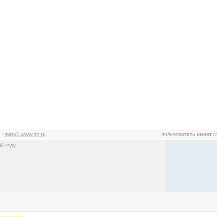
u
:
maru1.www.nn.ru
пользователь имеет 
6 году