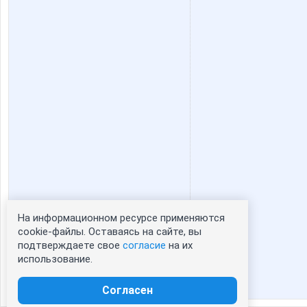
На информационном ресурсе применяются
Статистика портрета:
cookie-файлы. Оставаясь на сайте, вы
подтверждаете свое
согласие
на их
сейчас просматривают портрет - 0
использование.
зарегистрированные пользователи
посетившие портрет за 7 дней - 0
Согласен