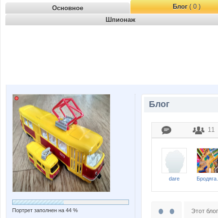
Блог
( 0 )
Основное
Шпионаж
Блог
11
dare
Бро
Портрет заполнен на 44 %
Этот блог